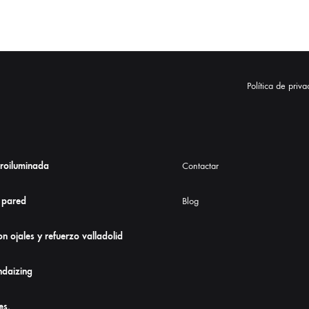
Política de priv
troiluminada
Contactar
 pared
Blog
n ojales y refuerzo valladolid
daizing
es
,