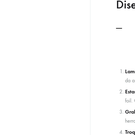
Dis
Lam
da a
Esta
foil
Gra
herr
Tro