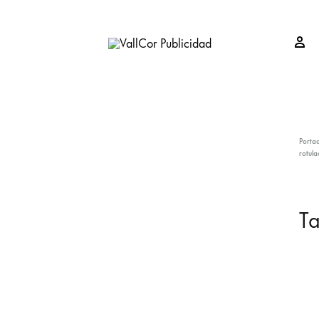
Si
VallCor
Publicidad
Publicidad
Valladolid
Porta
rotula
Ta