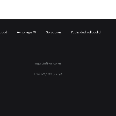
acidad
Aviso legal￼
Soluciones
Publicidad valladolid
jmgarcia@vallcor.es
+34 627 33 72 94