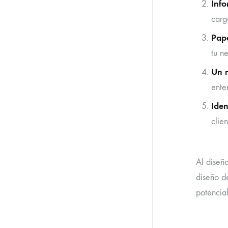
Info
carg
Pap
tu n
Un m
ente
Iden
clie
Al diseñ
diseño de
potencial