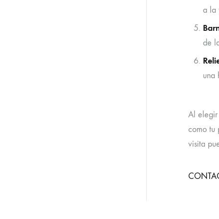
a la
Bar
de l
Reli
una 
Al elegi
como tu 
visita p
CONTA