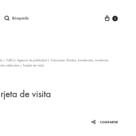
Carro
Búsqueda
gno en
0
da
»
VallCor Agencia de publicidad | Soluciones: Rotulos, banderolas, monitores,
ción vehinculos
»
Tarjeta de visita
rjeta de visita
COMPARTIR