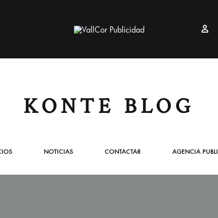
Si
VallCor
Publicidad
Publicidad
Valladolid
KONTE BLOG
CIOS
NOTICIAS
CONTACTAR
AGENCIA PUBL