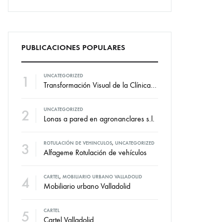
PUBLICACIONES POPULARES
1
UNCATEGORIZED
Transformación Visual de la Clínica Dental Marian: Diseño de Vinilos por VallCor Publicidad
2
UNCATEGORIZED
Lonas a pared en agronanclares s.l.
3
ROTULACIÓN DE VEHINCULOS
,
UNCATEGORIZED
Alfageme Rotulación de vehículos
4
CARTEL
,
MOBILIARIO URBANO VALLADOLID
Mobiliario urbano Valladolid
5
CARTEL
Cartel Valladolid