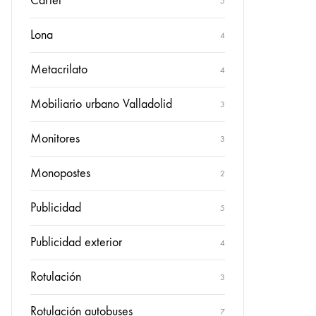
Cartel
5
Lona
4
Metacrilato
4
Mobiliario urbano Valladolid
3
Monitores
3
Monopostes
2
Publicidad
5
Publicidad exterior
4
Rotulación
3
Rotulación autobuses
7