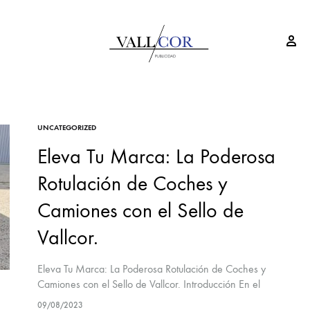
Si
VallCor
Publicidad
Publicidad
Valladolid
UNCATEGORIZED
Eleva Tu Marca: La Poderosa
Rotulación de Coches y
Camiones con el Sello de
Vallcor.
Eleva Tu Marca: La Poderosa Rotulación de Coches y
Camiones con el Sello de Vallcor. Introducción En el
mundo empresarial actual, la identidad de marca es
09/08/2023