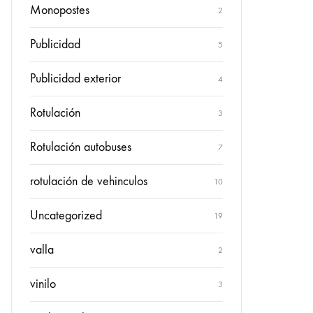
Monopostes
2
Publicidad
5
Publicidad exterior
4
Rotulación
3
Rotulación autobuses
7
rotulación de vehinculos
10
Uncategorized
19
valla
2
vinilo
3