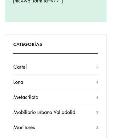
[mc4wp_form id=»77″]
CATEGORÍAS
Cartel
5
Lona
4
Metacrilato
4
Mobiliario urbano Valladolid
3
Monitores
3