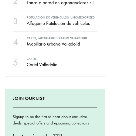
2
Lonas a pared en agronanclares s.l.
3
ROTULACIÓN DE VEHINCULOS
,
UNCATEGORIZED
Alfageme Rotulación de vehículos
4
CARTEL
,
MOBILIARIO URBANO VALLADOLID
Mobiliario urbano Valladolid
5
CARTEL
Cartel Valladolid
JOIN OUR LIST
Signup to be the first to hear about exclusive
deals, special offers and upcoming collections