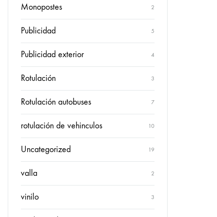
Monopostes
2
Publicidad
5
Publicidad exterior
4
Rotulación
3
Rotulación autobuses
7
rotulación de vehinculos
10
Uncategorized
19
valla
2
vinilo
3