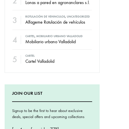
2
Lonas a pared en agronanclares s.l.
3
ROTULACIÓN DE VEHINCULOS
,
UNCATEGORIZED
Alfageme Rotulación de vehículos
4
CARTEL
,
MOBILIARIO URBANO VALLADOLID
Mobiliario urbano Valladolid
5
CARTEL
Cartel Valladolid
JOIN OUR LIST
Signup to be the first to hear about exclusive
deals, special offers and upcoming collections