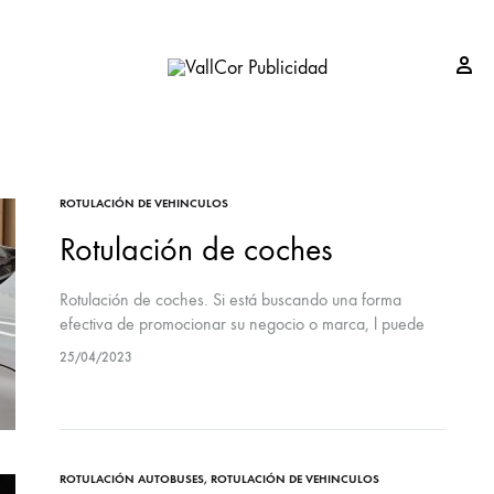
Si
VallCor
Publicidad
Publicidad
Valladolid
ROTULACIÓN DE VEHINCULOS
Rotulación de coches
Rotulación de coches. Si está buscando una forma
efectiva de promocionar su negocio o marca, l puede
ser una excelente opción. No solo es una forma
25/04/2023
rentable de publicidad móvil,…
ROTULACIÓN AUTOBUSES
,
ROTULACIÓN DE VEHINCULOS