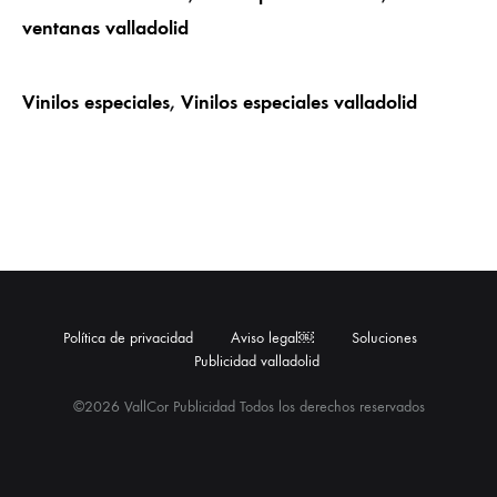
ventanas valladolid
Vinilos especiales
,
Vinilos especiales valladolid
Política de privacidad
Aviso legal￼
Soluciones
Publicidad valladolid
©2026 VallCor Publicidad Todos los derechos reservados