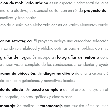
ación de mobiliario urbano
es un aspecto fundamental de la se
proyecto de 
 manera efectiva, es esencial contar con un sólido
lamativos y funcionales.
cto de diseño bien elaborado consta de varios elementos crucial
ación estratégica
: El proyecto incluye una cuidadosa selecció
ntizando su visibilidad y utilidad óptimas para el público objetiv
grafías del lugar
fotografías del entorno
: Se incorporan
donde
rensión visual completa de las condiciones circundantes y ayud
grama de ubicación
diagrama-dibujo
: Un
detalla la disposici
la con las regulaciones y normativas locales.
to detallado
boceto completo
: Un
del letrero se incluye en e
 tipografía, colores, gráficos y dimensiones.
omontaje
fotomontaje
: Se realiza un
que muestra cómo se integr