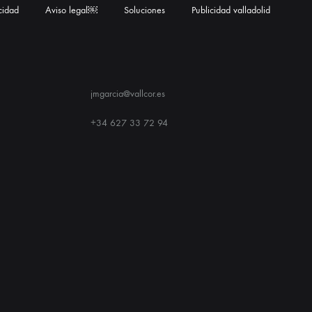
acidad
Aviso legal￼
Soluciones
Publicidad valladolid
jmgarcia@vallcor.es
+34 627 33 72 94