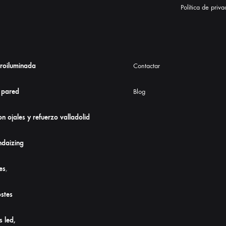
Política de priv
troiluminada
Contactar
 pared
Blog
n ojales y refuerzo valladolid
daizing
es
,
stes
s led,