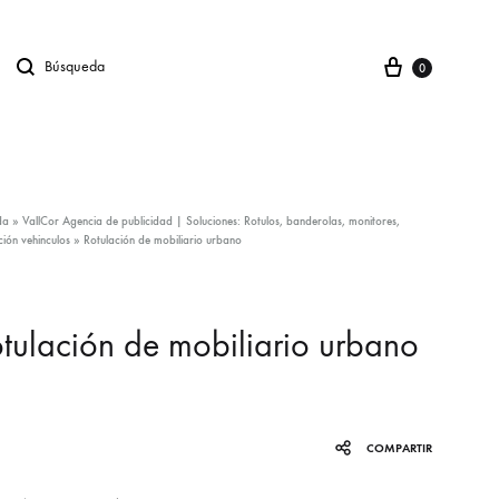
Carro
Búsqueda
gno en
0
da
»
VallCor Agencia de publicidad | Soluciones: Rotulos, banderolas, monitores,
ción vehinculos
»
Rotulación de mobiliario urbano
tulación de mobiliario urbano
COMPARTIR