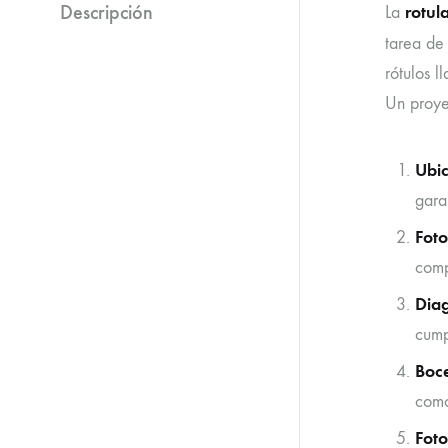
Descripción
rotul
La
tarea de
rótulos l
Un proye
Ubic
gara
Foto
comp
Dia
cump
Boce
como
Fot