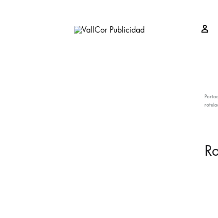
Si
VallCor
Publicidad
Publicidad
Valladolid
Porta
rotula
Ro