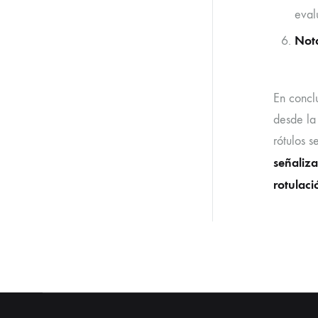
eval
Nota
En concl
desde la
rótulos s
señaliz
rotulaci