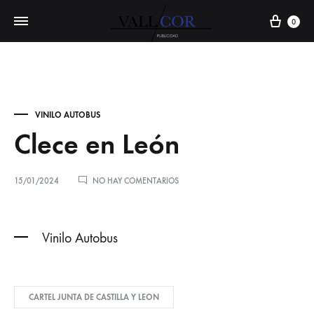
Carr
0
VINILO AUTOBUS
Clece en León
EN
15/01/2024
NO HAY COMENTARIOS
CLECE
EN
LEÓN
Vinilo Autobus
CARTEL JUNTA DE CASTILLA Y LEON