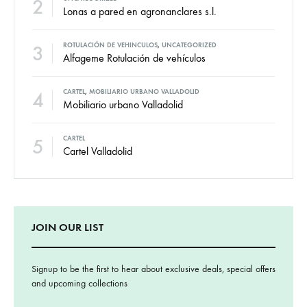
2
Lonas a pared en agronanclares s.l.
3
ROTULACIÓN DE VEHINCULOS
,
UNCATEGORIZED
Alfageme Rotulación de vehículos
4
CARTEL
,
MOBILIARIO URBANO VALLADOLID
Mobiliario urbano Valladolid
5
CARTEL
Cartel Valladolid
JOIN OUR LIST
Signup to be the first to hear about exclusive deals, special offers
and upcoming collections