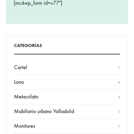
[mc4wp_form id=»77″]
CATEGORÍAS
Cartel
5
Lona
4
Metacrilato
4
Mobiliario urbano Valladolid
3
Monitores
3