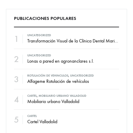
PUBLICACIONES POPULARES
1
UNCATEGORIZED
Transformación Visual de la Clínica Dental Marian: Diseño de Vinilos por VallCor Publicidad
2
UNCATEGORIZED
Lonas a pared en agronanclares s.l.
3
ROTULACIÓN DE VEHINCULOS
,
UNCATEGORIZED
Alfageme Rotulación de vehículos
4
CARTEL
,
MOBILIARIO URBANO VALLADOLID
Mobiliario urbano Valladolid
5
CARTEL
Cartel Valladolid