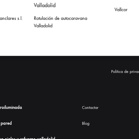
Vallcor
nclares s.l.
Rotulación de autocaravana
Valladolid
Política de priv
troiluminada
Contactar
 pared
Blog