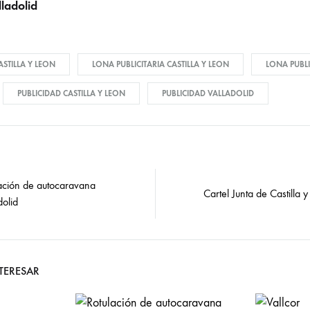
lladolid
STILLA Y LEON
LONA PUBLICITARIA CASTILLA Y LEON
LONA PUBLI
PUBLICIDAD CASTILLA Y LEON
PUBLICIDAD VALLADOLID
ación de autocaravana
Cartel Junta de Castilla 
on
dolid
NTERESAR