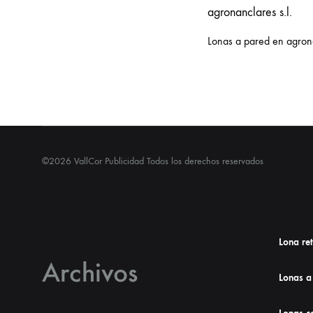
Lonas a pared en agrona
©2026 VallCor Publicidad Todos los derechos reservados
Lona re
Archivos
Lonas a