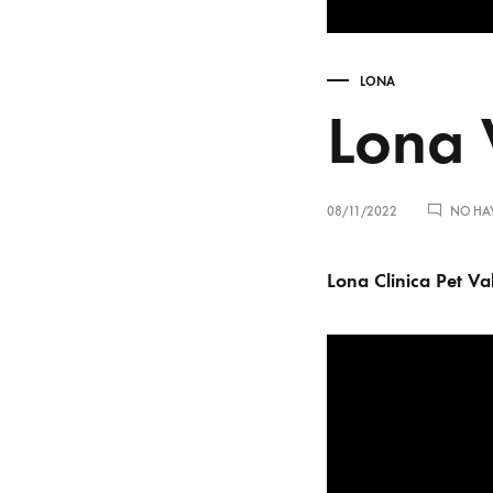
LONA
Lona 
08/11/2022
NO HA
Lona Clinica Pet Va