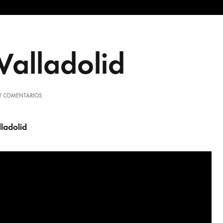
Valladolid
EN
Y COMENTARIOS
LONA
VALLADOLID
lladolid