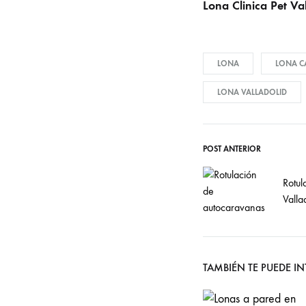
Lona Clinica Pet Va
LONA
LONA CA
LONA VALLADOLID
POST ANTERIOR
Post
Rotul
navigati
Valla
TAMBIÉN TE PUEDE I