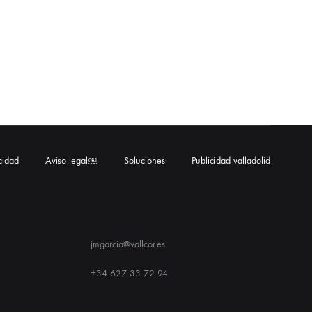
acidad
Aviso legal￼
Soluciones
Publicidad valladolid
jmgarcia@vallcor.es
+34 627 33 72 94