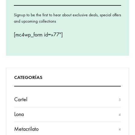
Signup to be the first to hear about exclusive deals, special offers
and upcoming collections
[mc4wp_form id=»77″]
CATEGORÍAS
Cartel
5
Lona
4
Metacrilato
4