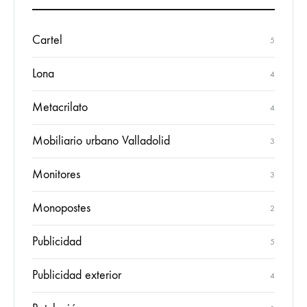
Cartel
5
Lona
4
Metacrilato
4
Mobiliario urbano Valladolid
3
Monitores
3
Monopostes
2
Publicidad
5
Publicidad exterior
4