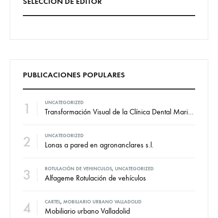
SELECCIÓN DE EDITOR
PUBLICACIONES POPULARES
1
UNCATEGORIZED
Transformación Visual de la Clínica Dental Marian: Diseño de Vinilos por VallCor Publicidad
2
UNCATEGORIZED
Lonas a pared en agronanclares s.l.
3
ROTULACIÓN DE VEHINCULOS
,
UNCATEGORIZED
Alfageme Rotulación de vehículos
4
CARTEL
,
MOBILIARIO URBANO VALLADOLID
Mobiliario urbano Valladolid