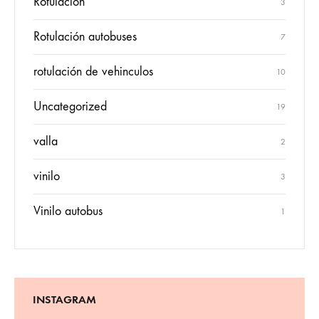
Rotulación
3
Rotulación autobuses
7
rotulación de vehinculos
10
Uncategorized
19
valla
2
vinilo
3
Vinilo autobus
1
INSTAGRAM