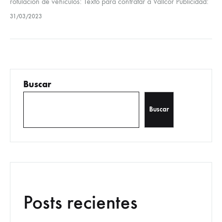
rotulación de vehículos: Texto para contratar a Vallcor Publicidad:
¿Estás buscando la manera de promocionar tu negocio de
31/03/2023
manera efectiva y…
Buscar
Buscar
Posts recientes