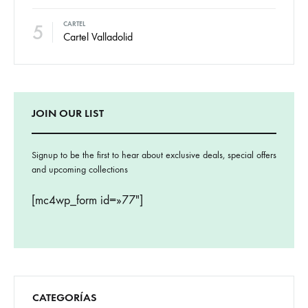
5
CARTEL
Cartel Valladolid
JOIN OUR LIST
Signup to be the first to hear about exclusive deals, special offers
and upcoming collections
[mc4wp_form id=»77″]
CATEGORÍAS