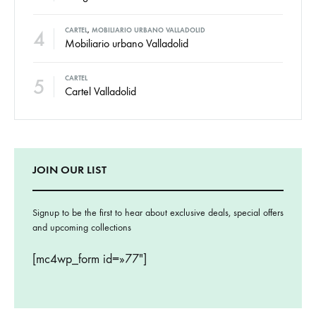
4
CARTEL
,
MOBILIARIO URBANO VALLADOLID
Mobiliario urbano Valladolid
5
CARTEL
Cartel Valladolid
JOIN OUR LIST
Signup to be the first to hear about exclusive deals, special offers
and upcoming collections
[mc4wp_form id=»77″]