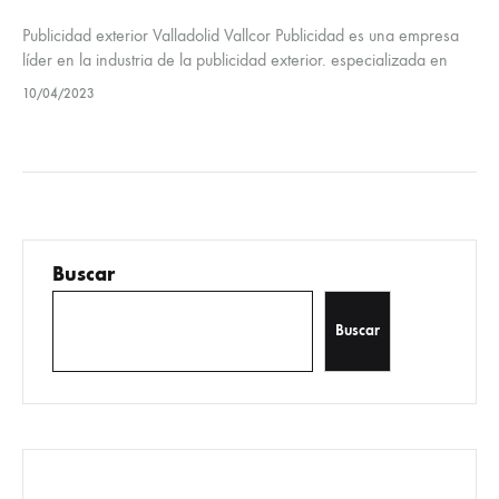
Publicidad exterior Valladolid Vallcor Publicidad es una empresa
líder en la industria de la publicidad exterior. especializada en
proporcionar soluciones innovadoras y creativas para
10/04/2023
promocionar marcas. Productos y servicios. Su…
Buscar
Buscar