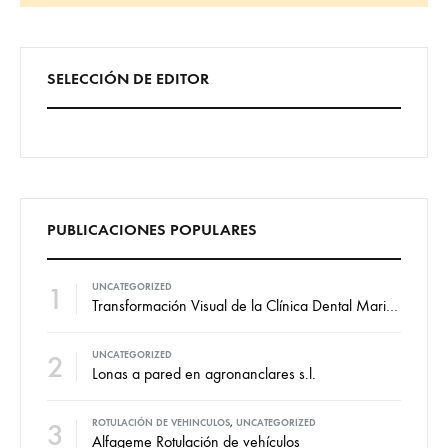
Búsqueda
SELECCIÓN DE EDITOR
PUBLICACIONES POPULARES
1
UNCATEGORIZED
Transformación Visual de la Clínica Dental Marian: Diseño de Vinilos por VallCor Publicidad
2
UNCATEGORIZED
Lonas a pared en agronanclares s.l.
3
ROTULACIÓN DE VEHINCULOS
,
UNCATEGORIZED
Alfageme Rotulación de vehículos