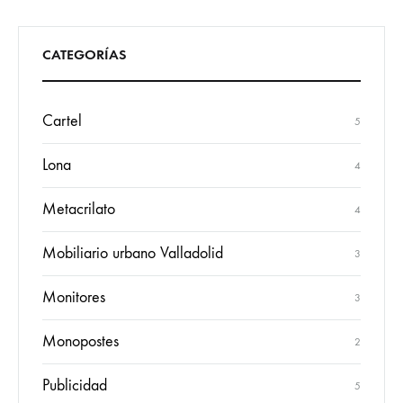
CATEGORÍAS
Cartel
5
Lona
4
Metacrilato
4
Mobiliario urbano Valladolid
3
Monitores
3
Monopostes
2
Publicidad
5