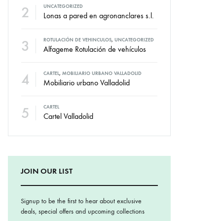
2
UNCATEGORIZED
Lonas a pared en agronanclares s.l.
3
ROTULACIÓN DE VEHINCULOS
,
UNCATEGORIZED
Alfageme Rotulación de vehículos
4
CARTEL
,
MOBILIARIO URBANO VALLADOLID
Mobiliario urbano Valladolid
5
CARTEL
Cartel Valladolid
JOIN OUR LIST
Signup to be the first to hear about exclusive
deals, special offers and upcoming collections