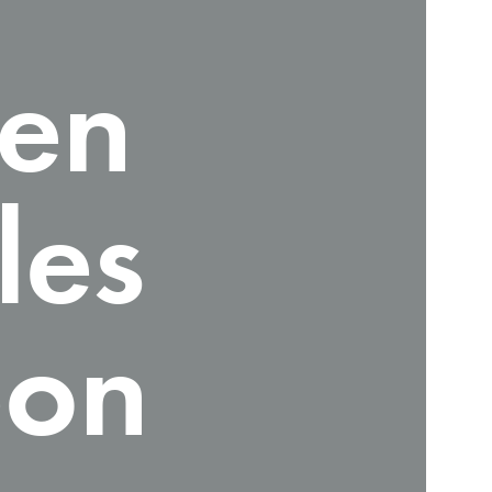
 en
les
eon