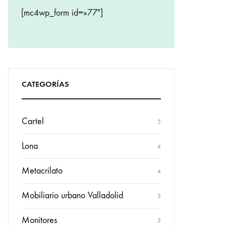
[mc4wp_form id=»77″]
CATEGORÍAS
Cartel
5
Lona
4
Metacrilato
4
Mobiliario urbano Valladolid
3
Monitores
3