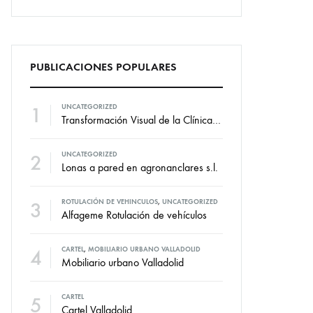
PUBLICACIONES POPULARES
1
UNCATEGORIZED
Transformación Visual de la Clínica Dental Marian: Diseño de Vinilos por VallCor Publicidad
2
UNCATEGORIZED
Lonas a pared en agronanclares s.l.
3
ROTULACIÓN DE VEHINCULOS
,
UNCATEGORIZED
Alfageme Rotulación de vehículos
4
CARTEL
,
MOBILIARIO URBANO VALLADOLID
Mobiliario urbano Valladolid
5
CARTEL
Cartel Valladolid