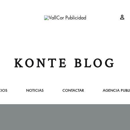
Si
VallCor
Publicidad
Publicidad
Valladolid
KONTE BLOG
CIOS
NOTICIAS
CONTACTAR
AGENCIA PUBL