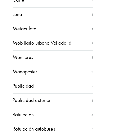
Cartel
5
Lona
4
Metacrilato
4
Mobiliario urbano Valladolid
3
Monitores
3
Monopostes
2
Publicidad
5
Publicidad exterior
4
Rotulación
3
Rotulación autobuses
7