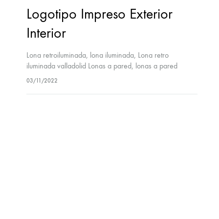
Logotipo Impreso Exterior
Interior
Lona retroiluminada, lona iluminada, Lona retro
iluminada valladolid Lonas a pared, lonas a pared
valladolid Lonas con ojales y refuerzo, Lonas con ojales
03/11/2022
y refuerzo valladolid Merchandaizing
Valladolid, Merchandaizing Monitores, monitores
valladolid Monopostes, monopostes valladolid
Pantallas…