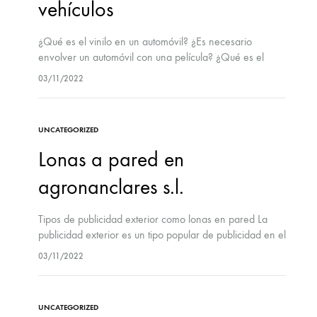
vehículos
¿Qué es el vinilo en un automóvil? ¿Es necesario
envolver un automóvil con una película? ¿Qué es el
vinilo en un automóvil? Las molduras de vinilo son un
03/11/2022
ajuste automático…
UNCATEGORIZED
Lonas a pared en
agronanclares s.l.
Tipos de publicidad exterior como lonas en pared La
publicidad exterior es un tipo popular de publicidad en el
entorno urbano. Al salir a la calle llama la atención
03/11/2022
una…
UNCATEGORIZED