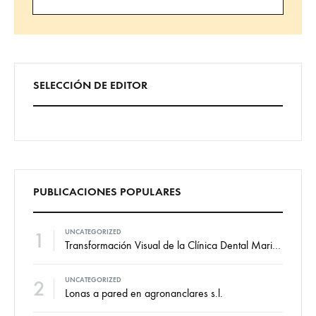
Búsqueda
SELECCIÓN DE EDITOR
PUBLICACIONES POPULARES
1
UNCATEGORIZED
Transformación Visual de la Clínica Dental Marian: Diseño de Vinilos por VallCor Publicidad
2
UNCATEGORIZED
Lonas a pared en agronanclares s.l.