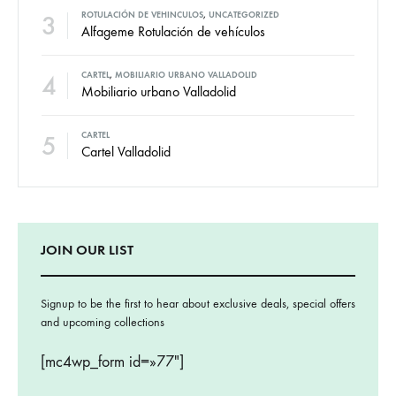
3
ROTULACIÓN DE VEHINCULOS
,
UNCATEGORIZED
Alfageme Rotulación de vehículos
4
CARTEL
,
MOBILIARIO URBANO VALLADOLID
Mobiliario urbano Valladolid
5
CARTEL
Cartel Valladolid
JOIN OUR LIST
Signup to be the first to hear about exclusive deals, special offers
and upcoming collections
[mc4wp_form id=»77″]