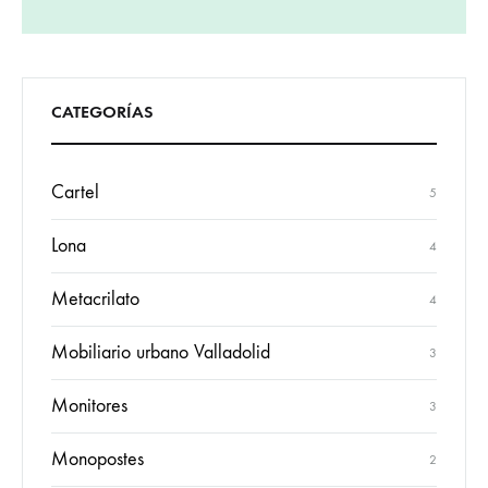
CATEGORÍAS
Cartel
5
Lona
4
Metacrilato
4
Mobiliario urbano Valladolid
3
Monitores
3
Monopostes
2