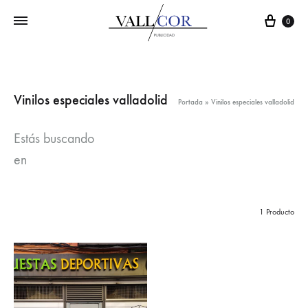
Carr
0
Vinilos especiales valladolid
Portada
»
Vinilos especiales valladolid
Estás buscando
en
1 Producto