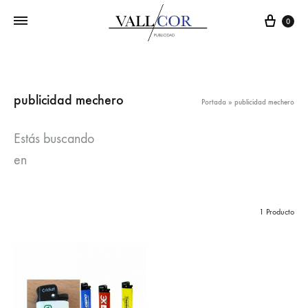
Carr
0
publicidad mechero
Portada
»
publicidad mechero
Estás buscando
en
1 Producto