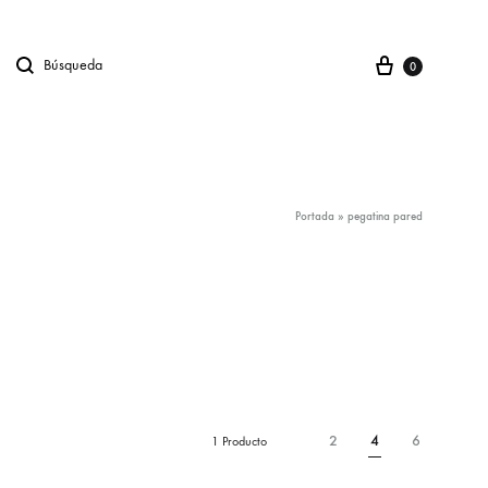
Carro
Búsqueda
gno en
0
Portada
»
pegatina pared
2
4
6
1 Producto