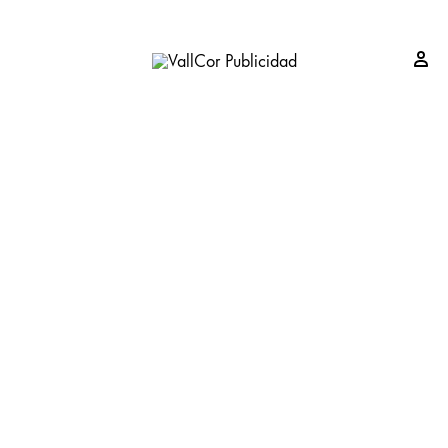
Si
VallCor
Publicidad
Publicidad
Valladolid