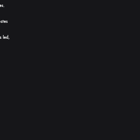
es
,
stes
s led,