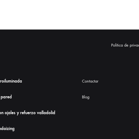
Política de priv
troiluminada
Contactar
 pared
Blog
n ojales y refuerzo valladolid
daizing