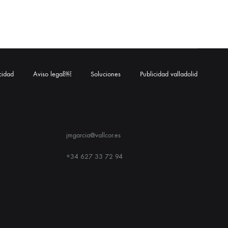
acidad
Aviso legal￼
Soluciones
Publicidad valladolid
jmgarcia@vallcor.es
+34 627 33 72 94