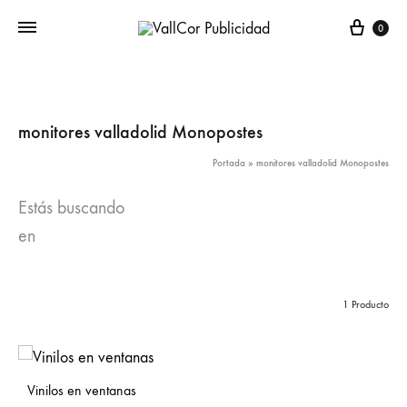
Carr
0
monitores valladolid Monopostes
Portada
»
monitores valladolid Monopostes
Estás buscando
en
1 Producto
Vinilos en ventanas