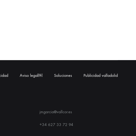
acidad
Aviso legal￼
Soluciones
Publicidad valladolid
jmgarcia@vallcor.es
+34 627 33 72 94