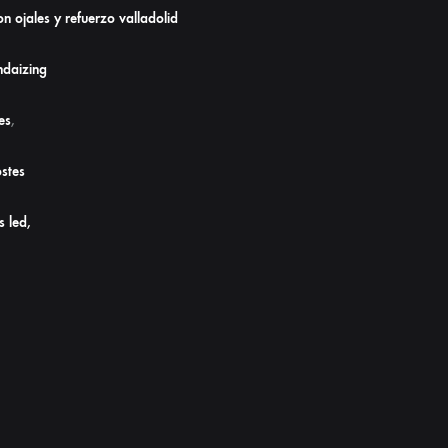
n ojales y refuerzo valladolid
daizing
es
,
stes
s led,