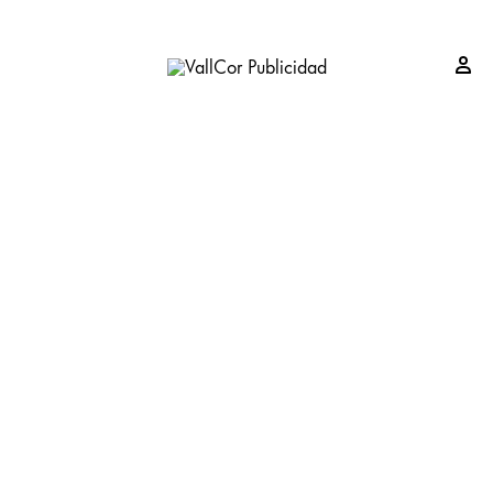
Si
VallCor
Publicidad
Publicidad
Valladolid