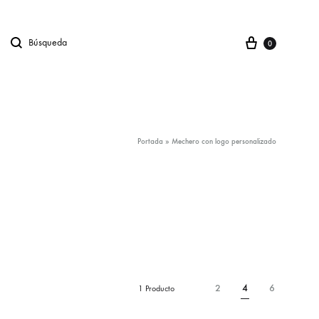
Carro
Búsqueda
gno en
0
Portada
»
Mechero con logo personalizado
2
4
6
1 Producto