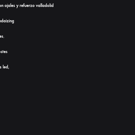
n ojales y refuerzo valladolid
daizing
es
,
stes
s led,