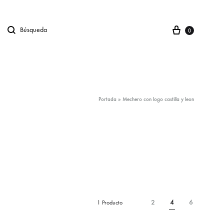
Carro
Búsqueda
gno en
0
Portada
»
Mechero con logo castilla y leon
2
4
6
1 Producto