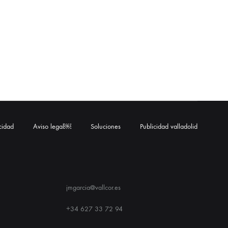
acidad
Aviso legal￼
Soluciones
Publicidad valladolid
jmgarcia@vallcor.es
+34 627 33 72 94