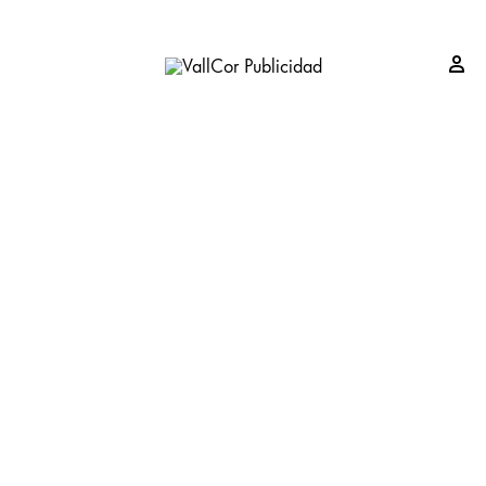
Si
VallCor
Publicidad
Publicidad
Valladolid