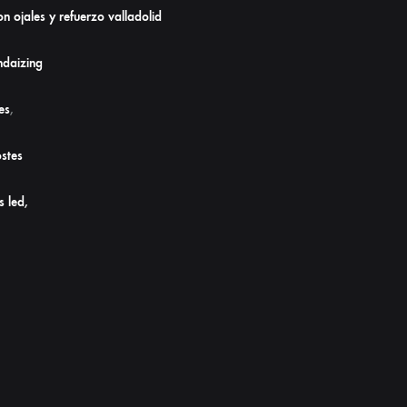
n ojales y refuerzo valladolid
daizing
es
,
stes
s led,