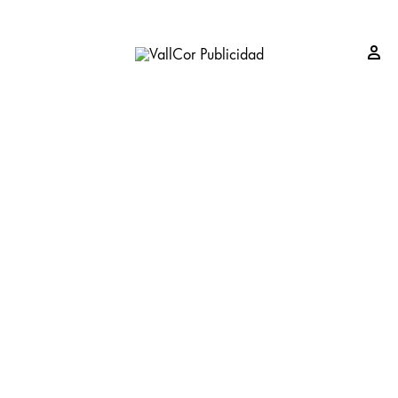
Si
VallCor
Publicidad
Publicidad
Valladolid