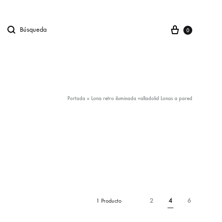
Carro
Búsqueda
gno en
0
Portada
»
Lona retro iluminada valladolid Lonas a pared
2
4
6
1 Producto