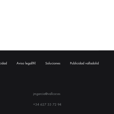
acidad
Aviso legal￼
Soluciones
Publicidad valladolid
jmgarcia@vallcor.es
+34 627 33 72 94