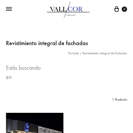
Carr
0
Revistimiento integral de fachadas
Portada
»
Revistimiento integral de fachadas
Estás buscando
en
1 Producto